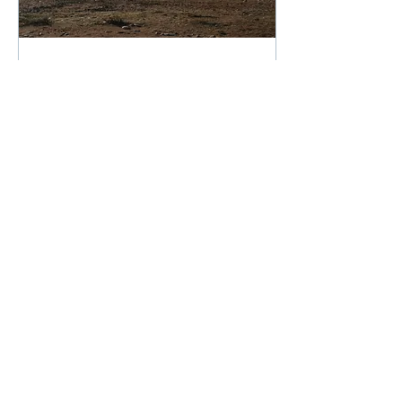
13. Juni 2017
∙
1
Min.
FERNWEH Reisezitate
"Soviel ist Sicher: Reisen
tut immer gut." Voltaire
8
0
© 2023 by Reisedäumling.