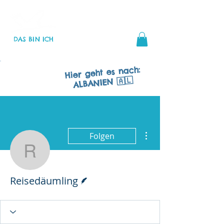
R
EISEDÄUMLING
Verlag
DAS BIN ICH
Wanderkonzeption
BNE
Hier geht es nach:
ALBANIEN 🇦🇱
Weitere Optionen
Folgen
Reisedäumling
Autor
Reisedäumling