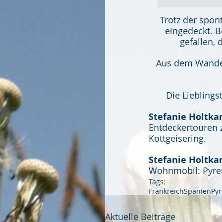
Trotz der spon
eingedeckt. 
gefallen, 
Aus dem Wanderf
Die Lieblings
Stefanie Holtkam
Entdeckertouren 
Kottgeisering.
Stefanie Holtka
Wohnmobil: Pyre
Tags:
Frankreich
Spanien
Py
Aktuelle Beiträge