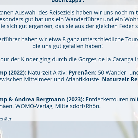
tanen Auswahl des Reiseziels haben wir uns noch mit 
Besonders gut hat uns ein Wanderführer und ein Woh
die sich gut ergänzen, das sie aus der gleichen Feder
ührer haben wir etwa 8 ganz unterschiedliche Toure
die uns gut gefallen haben! 
tour der Kinder ging durch die Gorges de la Carança i
p (2022): 
Naturzeit Aktiv: 
Pyrenäen
: 50 Wander- un
zwischen Mittelmeer und Atlantikküste.
 Naturzeit Re
mp & Andrea Bergmann (2023):
 Entdeckertouren mi
näen. WOMO-Verlag, Mittelsdorf/Rhön.
renäen