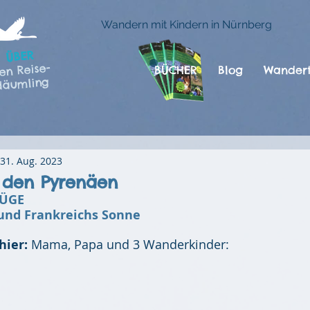
Wandern mit Kindern in Nürnberg
ÜBER
en Reise-
BÜCHER
Blog
Wandert
däumling
31. Aug. 2023
 den Pyrenäen
ZÜGE
und Frankreichs Sonne
hier:
 Mama, Papa und 3 Wanderkinder: