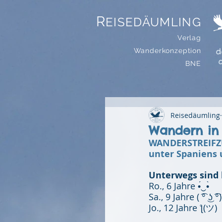
R
EISEDÄUMLING
Verlag
d
Wanderkonzeption
BNE
Reisedäumling
Wandern in
WANDERSTREIF
unter Spaniens 
Unterwegs sind 
Ro., 6 Jahre •́‿•̀
Sa., 9 Jahre ( ͡° ͜ʖ ͡°)
Jo., 12 Jahre ƪ(ツ)