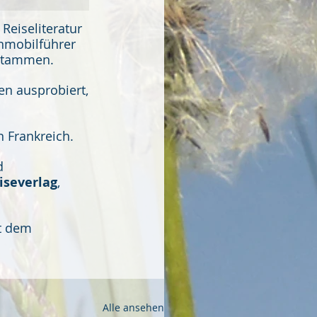
Reiseliteratur 
nmobilführer 
 stammen. 
n ausprobiert, 
n Frankreich. 
d 
iseverlag
, 
t dem 
Alle ansehen