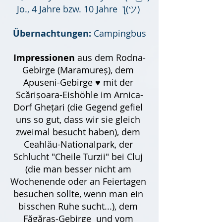
Jo., 4 Jahre bzw. 10 Jahre  ƪ(ツ) 
Übernachtungen:
 Campingbus
Impressionen
 aus dem Rodna-
Gebirge (Maramureș), dem 
Apuseni-Gebirge ♥ mit der 
Scărișoara-Eishöhle im Arnica-
Dorf Ghețari (die Gegend gefiel 
uns so gut, dass wir sie gleich 
zweimal besucht haben), dem 
Ceahlău-Nationalpark, der 
Schlucht "Cheile Turzii" bei Cluj 
(die man besser nicht am 
Wochenende oder an Feiertagen 
besuchen sollte, wenn man ein 
bisschen Ruhe sucht...), dem 
Făgăraș-Gebirge  und vom 