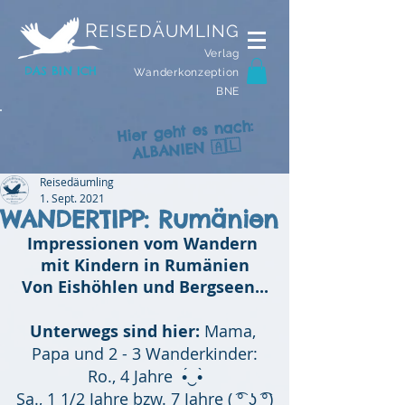
R
EISEDÄUMLING
Verlag
DAS BIN ICH
Wanderkonzeption
BNE
Hier geht es nach:
ALBANIEN 🇦🇱
Reisedäumling
1. Sept. 2021
WANDERTIPP: Rumänien
Impressionen vom Wandern 
mit Kindern in Rumänien
Von Eishöhlen und Bergseen...
Unterwegs sind hier:
 Mama, 
Papa und 2 - 3 Wanderkinder:
Ro., 4 Jahre  •́‿•̀
Sa., 1 1/2 Jahre bzw. 7 Jahre ( ͡° ͜ʖ ͡°)