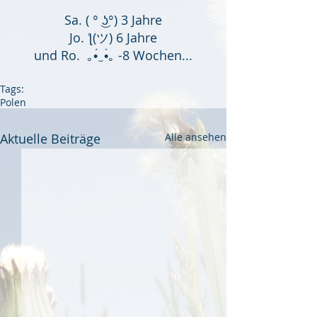
Sa. ( ° ͜ʖ°) 3 Jahre
Jo. ƪ(ツ) 6 Jahre
und Ro.  ｡•́‿•̀｡ -8 Wochen...
Tags:
Polen
Aktuelle Beiträge
Alle ansehen