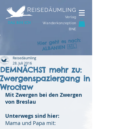
R
EISEDÄUMLING
Verlag
DAS BIN ICH
Wanderkonzeption
BNE
Hier geht es nach:
ALBANIEN 🇦🇱
Reisedäumling
28. Juli 2016
DEMNÄCHST mehr zu:
Zwergenspaziergang in
Wrocław
Mit Zwergen bei den Zwergen 
von Breslau
Unterwegs sind hier:
Mama und Papa mit: