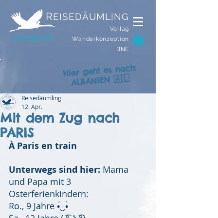
R
EISEDÄUMLING
Verlag
DAS BIN ICH
Wanderkonzeption
BNE
Hier geht es nach:
ALBANIEN 🇦🇱
Reisedäumling
12. Apr.
Mit dem Zug nach
PARIS
À Paris en train
Unterwegs sind hier:
 Mama 
und Papa mit 3 
Osterferienkindern:
Ro., 9 Jahre •́‿•̀
Sa., 12 Jahre ( ͡° ͜ʖ ͡°)