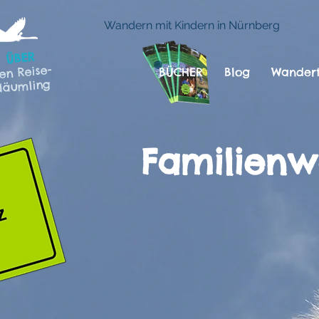
Wandern mit Kindern in Nürnberg
ÜBER
en Reise-
BÜCHER
Blog
Wandert
däumling
Familienw