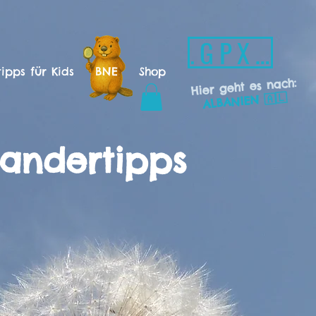
.GPX -Download
ipps für Kids
BNE
Shop
Hier geht es nach:
ALBANIEN 🇦🇱
andertipps