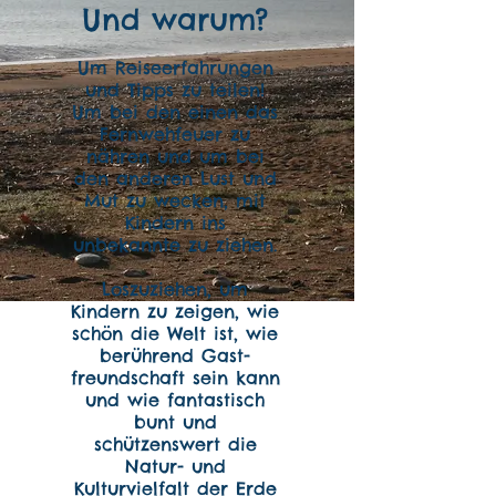
Und warum?
Um Reiseerfahrungen
und Tipps zu teilen!
Um bei den einen das
Fernwehfeuer zu
nähren und um bei
den anderen Lust und
Mut zu wecken, mit
Kindern ins
unbekannte zu ziehen
.
Loszuziehen, um
Kindern zu zeigen, wie
schön die Welt ist, wie
berührend Gast-
freundschaft sein kann
und wie fantastisch
bunt und
schützenswert die
Natur- und
Kulturvielfalt der Erde