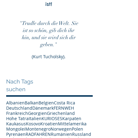
ist!
"Trudle durch die Welt. Sie
ist so schön, gib dich ihr
hin, und sie wird sich dir
geben."
(Kurt Tucholsky).
Nach Tags
suchen
Albanien
Balkan
Belgien
Costa Rica
Deutschland
Dänemark
FERNWEH
Frankreich
Georgien
Griechenland
Hohe Tatra
Italien
KURIOSES
Karpaten
Kaukasus
Kosovo
Kroatien
Mittelamerika
Mongolei
Montenegro
Norwegen
Polen
Pyrenäen
RADFAHREN
Rumänien
Russland