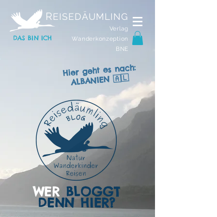
R
EISEDÄUMLING
Verlag
DAS BIN ICH
Wanderkonzeption
BNE
Hier geht es nach:
ALBANIEN 🇦🇱
WER
BLOGGT
DENN HIER?