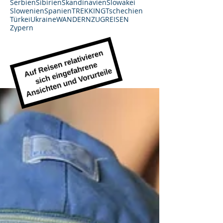
Serbien
Sibirien
Skandinavien
Slowakei
Slowenien
Spanien
TREKKING
Tschechien
Türkei
Ukraine
WANDERN
ZUGREISEN
Zypern