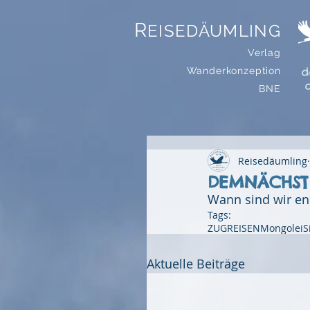
R
EISEDÄUMLING
Verlag
d
Wanderkonzeption
BNE
Reisedäumling
DEMNÄCHST 
Wann sind wir en
Tags:
ZUGREISEN
Mongolei
S
Aktuelle Beiträge