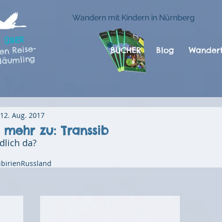
Wandern mit Kindern in Nürnberg
ÜBER
en Reise-
BÜCHER
Blog
Wandert
däumling
12. Aug. 2017
mehr zu: Transsib
dlich da?
ibirien
Russland